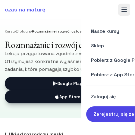
czas na maturę
Nasze kursy
Kursy
/
Biologia
/
Rozmnażanie i rozwój człowieka
Rozmnażanie i rozwój człowieka
Sklep
Lekcja przygotowana zgodnie z wymaganiami CKE.
Pobierz z Google P
Otrzymujesz konkretne wyjaśnienia, przykłady i
zadania, które pomagają szybko utrwalić materiał.
Pobierz z App Stor
Google Play
Zaloguj się
App Store
Zarejestruj się z
I. Układ rozrodczy męski