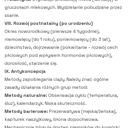
gruczołach mlekowych. Wydzielanie pobudzane przez
ssanie.
VIII. Rozwój postnatalny (po urodzeniu)
Okres noworodkowy (pierwsze 4 tygodnie),
niemowlęcy (do 1 roku), poniemowlęcy (do 3 lat),
dzieciństwo, dojrzewanie (pokwitanie - rozwój cech
płciowych pod wpływem hormonów płciowych),
dorosłość, starzenie się.
IX. Antykoncepcja
Metody zapobiegania ciąży. Należy znać ogólne
zasady działania różnych grup metod:
Metody naturalne:
Obserwacja cyklu (temperatura,
śluz), kalendarzyk. Niska skuteczność.
Metody barierowe:
Prezerwatywa (męska/żeńska),
kapturek naszyjkowy, błona dopochwowa.
Mechanicznie blokują dostęp plemników do komórki