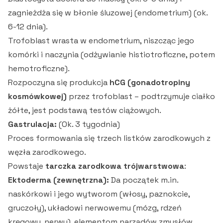
zagnieżdża się w błonie śluzowej (endometrium) (ok.
6-12 dnia).
Trofoblast wrasta w endometrium, niszcząc jego
komórki i naczynia (odżywianie histiotroficzne, potem
hemotroficzne).
Rozpoczyna się produkcja
hCG (gonadotropiny
kosmówkowej)
przez trofoblast – podtrzymuje ciałko
żółte, jest podstawą testów ciążowych.
Gastrulacja:
(Ok. 3 tygodnia)
Proces formowania się trzech listków zarodkowych z
węzła zarodkowego.
Powstaje
tarczka zarodkowa trójwarstwowa
:
Ektoderma (zewnętrzna):
Da początek m.in.
naskórkowi i jego wytworom (włosy, paznokcie,
gruczoły), układowi nerwowemu (mózg, rdzeń
kręgowy, nerwy), elementom narządów zmysłów