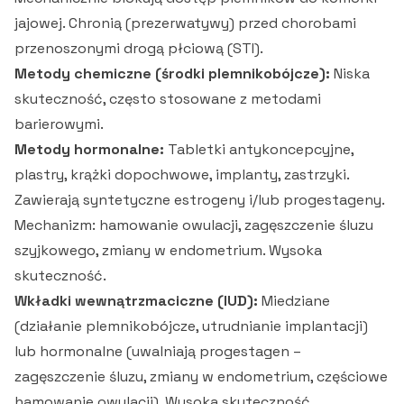
jajowej. Chronią (prezerwatywy) przed chorobami
przenoszonymi drogą płciową (STI).
Metody chemiczne (środki plemnikobójcze):
Niska
skuteczność, często stosowane z metodami
barierowymi.
Metody hormonalne:
Tabletki antykoncepcyjne,
plastry, krążki dopochwowe, implanty, zastrzyki.
Zawierają syntetyczne estrogeny i/lub progestageny.
Mechanizm: hamowanie owulacji, zagęszczenie śluzu
szyjkowego, zmiany w endometrium. Wysoka
skuteczność.
Wkładki wewnątrzmaciczne (IUD):
Miedziane
(działanie plemnikobójcze, utrudnianie implantacji)
lub hormonalne (uwalniają progestagen –
zagęszczenie śluzu, zmiany w endometrium, częściowe
hamowanie owulacji). Wysoka skuteczność.