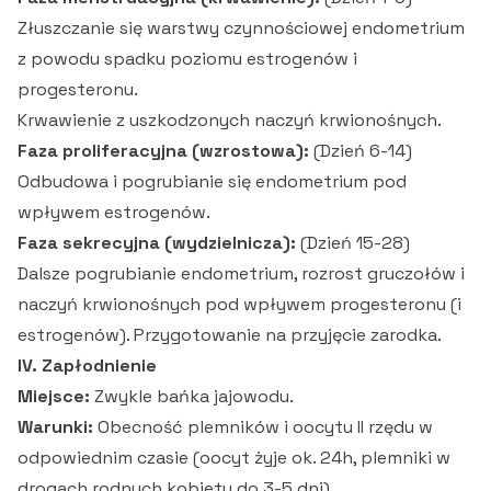
Złuszczanie się warstwy czynnościowej endometrium
z powodu spadku poziomu estrogenów i
progesteronu.
Krwawienie z uszkodzonych naczyń krwionośnych.
Faza proliferacyjna (wzrostowa):
(Dzień 6-14)
Odbudowa i pogrubianie się endometrium pod
wpływem estrogenów.
Faza sekrecyjna (wydzielnicza):
(Dzień 15-28)
Dalsze pogrubianie endometrium, rozrost gruczołów i
naczyń krwionośnych pod wpływem progesteronu (i
estrogenów). Przygotowanie na przyjęcie zarodka.
IV. Zapłodnienie
Miejsce:
Zwykle bańka jajowodu.
Warunki:
Obecność plemników i oocytu II rzędu w
odpowiednim czasie (oocyt żyje ok. 24h, plemniki w
drogach rodnych kobiety do 3-5 dni).