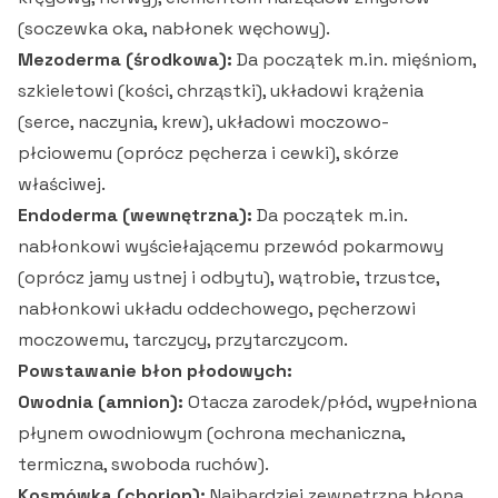
(soczewka oka, nabłonek węchowy).
Mezoderma (środkowa):
Da początek m.in. mięśniom,
szkieletowi (kości, chrząstki), układowi krążenia
(serce, naczynia, krew), układowi moczowo-
płciowemu (oprócz pęcherza i cewki), skórze
właściwej.
Endoderma (wewnętrzna):
Da początek m.in.
nabłonkowi wyściełającemu przewód pokarmowy
(oprócz jamy ustnej i odbytu), wątrobie, trzustce,
nabłonkowi układu oddechowego, pęcherzowi
moczowemu, tarczycy, przytarczycom.
Powstawanie błon płodowych:
Owodnia (amnion):
Otacza zarodek/płód, wypełniona
płynem owodniowym (ochrona mechaniczna,
termiczna, swoboda ruchów).
Kosmówka (chorion):
Najbardziej zewnętrzna błona,