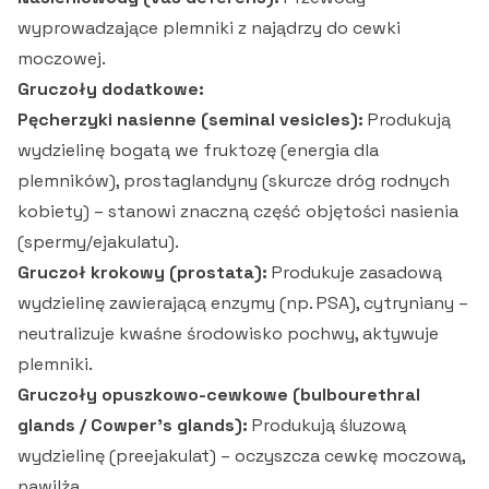
wyprowadzające plemniki z najądrzy do cewki
moczowej.
Gruczoły dodatkowe:
Pęcherzyki nasienne (seminal vesicles):
Produkują
wydzielinę bogatą we fruktozę (energia dla
plemników), prostaglandyny (skurcze dróg rodnych
kobiety) – stanowi znaczną część objętości nasienia
(spermy/ejakulatu).
Gruczoł krokowy (prostata):
Produkuje zasadową
wydzielinę zawierającą enzymy (np. PSA), cytryniany –
neutralizuje kwaśne środowisko pochwy, aktywuje
plemniki.
Gruczoły opuszkowo-cewkowe (bulbourethral
glands / Cowper's glands):
Produkują śluzową
wydzielinę (preejakulat) – oczyszcza cewkę moczową,
nawilża.