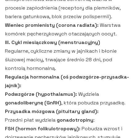
procesie zapłodnienia (receptory dla plemników,
bariera gatunkowa, blok przeciw polispermii).
Wieniec promienisty (corona radiata):
Warstwa
komórek pęcherzykowych otaczających oocyt.
III. Cykl miesiączkowy (menstruacyjny)
Regularne, cykliczne zmiany w jajnikach i błonie
śluzowej macicy, trwające średnio 28 dni, pod
kontrolą hormonalną.
Regulacja hormonalna (oś podwzgórze-przysadka-
jajnik):
Podwzgórze (hypothalamus):
Wydziela
gonadoliberynę (GnRH)
, która pobudza przysadkę.
Przysadka mózgowa (pituitary gland):
Przedni płat wydziela
gonadotropiny
:
FSH (hormon folikulotropowy):
Pobudza wzrost i
dojrzewanie pęcherzyków jajnikowych, stymuluje