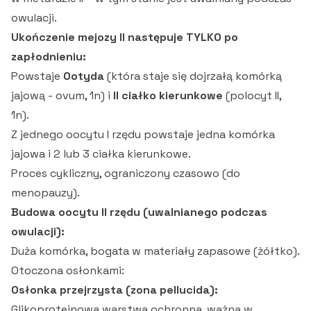
owulacji.
Ukończenie mejozy II następuje TYLKO po
zapłodnieniu:
Powstaje
Ootyda
(która staje się dojrzałą komórką
jajową - ovum, 1n) i
II ciałko kierunkowe
(polocyt II,
1n).
Z jednego oocytu I rzędu powstaje jedna komórka
jajowa i 2 lub 3 ciałka kierunkowe.
Proces cykliczny, ograniczony czasowo (do
menopauzy).
Budowa oocytu II rzędu (uwalnianego podczas
owulacji):
Duża komórka, bogata w materiały zapasowe (żółtko).
Otoczona osłonkami:
Osłonka przejrzysta (zona pellucida):
Glikoproteinowa warstwa ochronna, ważna w