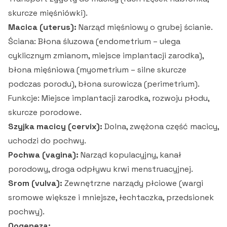
skurcze mięśniówki).
Macica (uterus):
Narząd mięśniowy o grubej ścianie.
Ściana: Błona śluzowa (endometrium – ulega
cyklicznym zmianom, miejsce implantacji zarodka),
błona mięśniowa (myometrium – silne skurcze
podczas porodu), błona surowicza (perimetrium).
Funkcje: Miejsce implantacji zarodka, rozwoju płodu,
skurcze porodowe.
Szyjka macicy (cervix):
Dolna, zwężona część macicy,
uchodzi do pochwy.
Pochwa (vagina):
Narząd kopulacyjny, kanał
porodowy, droga odpływu krwi menstruacyjnej.
Srom (vulva):
Zewnętrzne narządy płciowe (wargi
sromowe większe i mniejsze, łechtaczka, przedsionek
pochwy).
Oogeneza: