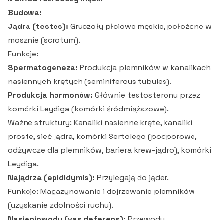
Budowa:
Jądra (testes):
Gruczoły płciowe męskie, położone w
mosznie (scrotum).
Funkcje:
Spermatogeneza:
Produkcja plemników w kanalikach
nasiennych krętych (seminiferous tubules).
Produkcja hormonów:
Głównie testosteronu przez
komórki Leydiga (komórki śródmiąższowe).
Ważne struktury: Kanaliki nasienne kręte, kanaliki
proste, sieć jądra, komórki Sertolego (podporowe,
odżywcze dla plemników, bariera krew-jądro), komórki
Leydiga.
Najądrza (epididymis):
Przylegają do jąder.
Funkcje: Magazynowanie i dojrzewanie plemników
(uzyskanie zdolności ruchu).
Nasieniowody (vas deferens):
Przewody