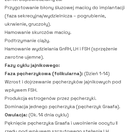
Przygotowanie błony śluzowej macicy do implantacji
(faza sekrecyjna/wydzielnicza – pogrubienie,
ukrwienie, gruczoły).
Hamowanie skurczów macicy.
Podtrzymanie ciąży.
Hamowanie wydzielania GnRH, LH i FSH (sprzężenie
zwrotne ujemne).
Fazy cyklu jajnikowego:
Faza pęcherzykowa (folikularna):
(Dzień 1-14)
Wzrost i dojrzewanie pęcherzyków jajnikowych pod
wpływem FSH.
Produkcja estrogenów przez pęcherzyki.
Dominacja jednego pęcherzyka (pęcherzyk Graafa).
Owulacja:
(Ok. 14 dnia cyklu)
Pęknięcie pęcherzyka Graafa i uwolnienie oocytu II
rzędu pod wpływem szczytowego stężenia LH.