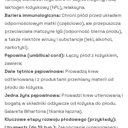
laktogen łożyskowy (hPL), relaksyna.
Bariera immunologiczna:
Chroni płód przed układem
odpornościowym matki (częściowo), ale przepuszcza
przeciwciała matczyne IgG (odporność bierna płodu),
a także niektóre wirusy i substancje (leki, alkohol,
narkotyki).
Pępowina (umbilical cord):
Łączy płód z łożyskiem,
zawiera:
Dwie tętnice pępowinowe:
Prowadzą krew
odtlenowaną i z produktami przemiany materii od
płodu do łożyska.
Jedna żyła pępowinowa:
Prowadzi krew utlenowaną i
bogatą w składniki odżywcze od łożyska do płodu.
Galareta Whartona (tkanka łączna).
Kluczowe etapy rozwoju płodowego (przykłady):
I trymestr (do 12 tyg.):
Zakończenie organogenezy,