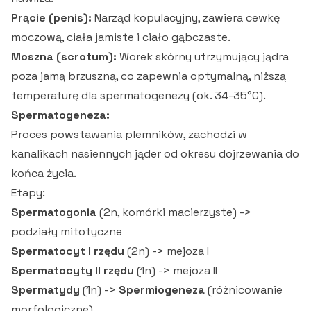
Prącie (penis):
Narząd kopulacyjny, zawiera cewkę
moczową, ciała jamiste i ciało gąbczaste.
Moszna (scrotum):
Worek skórny utrzymujący jądra
poza jamą brzuszną, co zapewnia optymalną, niższą
temperaturę dla spermatogenezy (ok. 34-35°C).
Spermatogeneza:
Proces powstawania plemników, zachodzi w
kanalikach nasiennych jąder od okresu dojrzewania do
końca życia.
Etapy:
Spermatogonia
(2n, komórki macierzyste) ->
podziały mitotyczne
Spermatocyt I rzędu
(2n) -> mejoza I
Spermatocyty II rzędu
(1n) -> mejoza II
Spermatydy
(1n) ->
Spermiogeneza
(różnicowanie
morfologiczne)