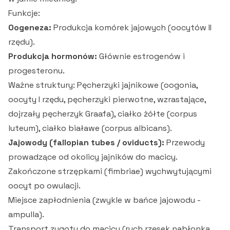
Funkcje:
Oogeneza:
Produkcja komórek jajowych (oocytów II
rzędu).
Produkcja hormonów:
Głównie estrogenów i
progesteronu.
Ważne struktury: Pęcherzyki jajnikowe (oogonia,
oocyty I rzędu, pęcherzyki pierwotne, wzrastające,
dojrzały pęcherzyk Graafa), ciałko żółte (corpus
luteum), ciałko białawe (corpus albicans).
Jajowody (fallopian tubes / oviducts):
Przewody
prowadzące od okolicy jajników do macicy.
Zakończone strzępkami (fimbriae) wychwytującymi
oocyt po owulacji.
Miejsce zapłodnienia (zwykle w bańce jajowodu -
ampulla).
Transport zygoty do macicy (ruch rzęsek nabłonka,