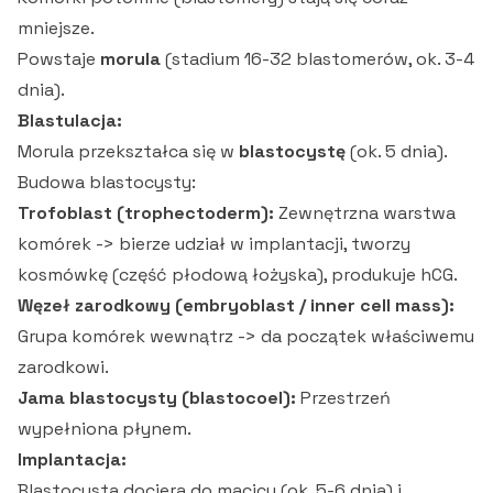
mniejsze.
Powstaje
morula
(stadium 16-32 blastomerów, ok. 3-4
dnia).
Blastulacja:
Morula przekształca się w
blastocystę
(ok. 5 dnia).
Budowa blastocysty:
Trofoblast (trophectoderm):
Zewnętrzna warstwa
komórek -> bierze udział w implantacji, tworzy
kosmówkę (część płodową łożyska), produkuje hCG.
Węzeł zarodkowy (embryoblast / inner cell mass):
Grupa komórek wewnątrz -> da początek właściwemu
zarodkowi.
Jama blastocysty (blastocoel):
Przestrzeń
wypełniona płynem.
Implantacja:
Blastocysta dociera do macicy (ok. 5-6 dnia) i