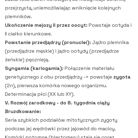
przejrzystą, uniemożliwiając wniknięcie kolejnych
plemników.
Ukończenie mejozy II przez oocyt:
Powstaje ootyda i
II ciałko kierunkowe.
Powstanie przedjądrzy (pronuclei):
Jądro plemnika
(przedjądrze męskie) i jądro ootydy (przedjądrze
żeńskie) pęcznieją.
Syngamia (kariogamia):
Połączenie materiału
genetycznego z obu przedjądrzy -> powstaje
zygota
(2n), pierwsza komórka nowego organizmu.
Determinacja płci (XX lub XY).
V. Rozwój zarodkowy - do 8. tygodnia ciąży
Bruzdkowanie:
Seria szybkich podziałów mitotycznych zygoty
podczas jej wędrówki przez jajowód do macicy.
Komórki potomne (blastomery) stają się coraz