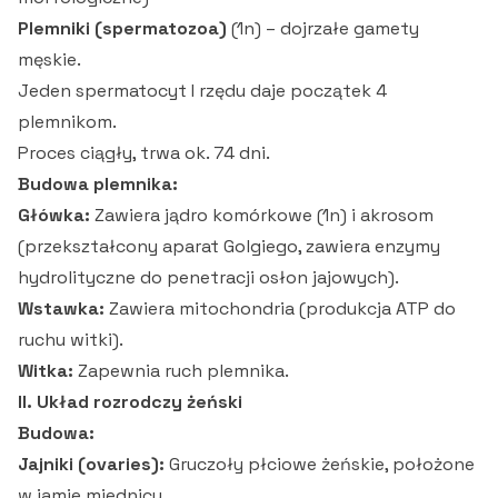
Plemniki (spermatozoa)
(1n) – dojrzałe gamety
męskie.
Jeden spermatocyt I rzędu daje początek 4
plemnikom.
Proces ciągły, trwa ok. 74 dni.
Budowa plemnika:
Główka:
Zawiera jądro komórkowe (1n) i akrosom
(przekształcony aparat Golgiego, zawiera enzymy
hydrolityczne do penetracji osłon jajowych).
Wstawka:
Zawiera mitochondria (produkcja ATP do
ruchu witki).
Witka:
Zapewnia ruch plemnika.
II. Układ rozrodczy żeński
Budowa:
Jajniki (ovaries):
Gruczoły płciowe żeńskie, położone
w jamie miednicy.