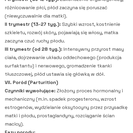
różnicowanie płci, płód zaczyna się poruszać
(niewyczuwalnie dla matki).
II trymestr (13-27 tyg.):
Szybki wzrost, kostnienie
szkieletu, rozwój skóry, pojawiają się włosy, matka
zaczyna czuć ruchy płodu.
III trymestr (od 28 tyg.):
Intensywny przyrost masy
ciała, dojrzewanie układu oddechowego (produkcja
surfaktantu) i nerwowego, gromadzenie tkanki
tłuszczowej, płód ustawia się główką w dół.
VII. Poród (Parturition)
Czynniki wywołujące:
Złożony proces hormonalny i
mechaniczny (m.in. spadek progesteronu, wzrost
estrogenów, wydzielanie oksytocyny przez przysadkę
matki i płodu, prostaglandyny, rozciąganie ścian
macicy).
Fazy porodu: