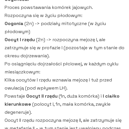
Proces powstawania komórek jajowych.
Rozpoczyna się w życiu płodowym:
Oogonia
(2n) -> podziały mitotyczne (w życiu
płodowym)
Oocyt I rzędu
(2n) -> rozpoczyna mejozę I, ale
zatrzymuje się w profazie I (pozostaje w tym stanie do
okresu dojrzewania).
Po osiągnięciu dojrzałości płciowej, w każdym cyklu
miesiączkowym:
Kilka oocytów I rzędu wznawia mejozę I tuż przed
owulacją (pod wpływem LH).
Powstaje
Oocyt II rzędu
(1n, duża komórka) i
I ciałko
kierunkowe
(polocyt I, 1n, mała komórka, zwykle
degeneruje).
Oocyt II rzędu rozpoczyna mejozę II, ale zatrzymuje się
w metafazie II – w tym stanie jest uwalniany podczas