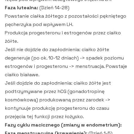
Faza lutealna:
(Dzień 14-28)
Powstanie ciałka żółtego z pozostałości pękniętego
pęcherzyka pod wpływem LH.
Produkcja progesteronu i estrogenów przez ciałko
żółte.
Jeśli nie dojdzie do zapłodnienia: ciałko żółte
degeneruje (po ok. 10-12 dniach) -> spadek poziomu
estrogenów i progesteronu -> menstruacja. Powstaje
ciałko białawe.
Jeśli dojdzie do zapłodnienia: ciałko żółte jest
podtrzymywane przez hCG (gonadotropinę
kosmówkową) produkowaną przez zarodek ->
kontynuuje produkcję progesteronu do czasu
przejęcia tej funkcji przez łożysko.
Fazy cyklu macicznego (zmiany w endometrium):
Faza menstruacyjna (krwawienie):
(Dzień 1-5)