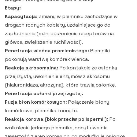
Etapy:
Kapacytacja:
Zmiany w plemniku zachodzące w
drogach rodnych kobiety, uzdalniające go do
zapłodnienia (m.in. odsłonięcie receptorów na
główce, zwiększenie ruchliwości).
Penetracja wieńca promienistego:
Plemniki
pokonują warstwę komórek wieńca.
Reakcja akrosomalna:
Po kontakcie ze osłonką
przejrzystą, uwolnienie enzymów z akrosomu
(hialuronidaza, akrozyna), które trawią osłonkę.
Penetracja osłonki przejrzystej.
Fuzja błon komórkowych:
Połączenie błony
komórkowej plemnika i oocytu.
Reakcja korowa (blok przeciw polispermii):
Po
wniknięciu jednego plemnika, oocyt uwalnia
zawartość ziaren korowych, co modyfikuje osłonkę