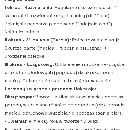
I okres - Rozwieranie:
Regularne skurcze macicy ->
skracanie i rozwieranie szyjki macicy (do 10 cm).
Pęknięcie pęcherza płodowego ("odejście wód").
Najdłuższa faza.
II okres - Wydalanie (Parcie):
Pełne rozwarcie szyjki.
Skurcze parte (macica + tłocznia brzuszna) ->
urodzenie dziecka.
III okres - Łożyskowy:
Oddzielenie i urodzenie łożyska
oraz błon płodowych (popłodu) dzięki skurczom
macicy. Obkurczanie macicy hamuje krwawienie.
Hormony związane z porodem i laktacją:
Oksytocyna:
Powoduje silne skurcze macicy podczas
porodu, wydzielana również po porodzie (obkurczanie
macicy, odruchowe wydzielanie podczas ssania piersi
- uwalnianie mleka), rola w tworzeniu więzi.
Prolaktyna:
Stymuluje produkcję mleka (laktację) w