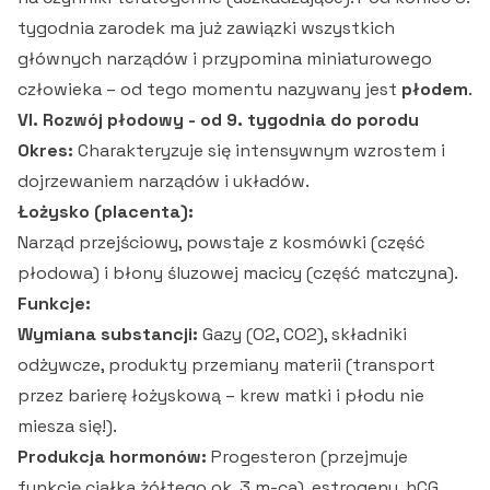
tygodnia zarodek ma już zawiązki wszystkich
głównych narządów i przypomina miniaturowego
człowieka – od tego momentu nazywany jest
płodem
.
VI. Rozwój płodowy - od 9. tygodnia do porodu
Okres:
Charakteryzuje się intensywnym wzrostem i
dojrzewaniem narządów i układów.
Łożysko (placenta):
Narząd przejściowy, powstaje z kosmówki (część
płodowa) i błony śluzowej macicy (część matczyna).
Funkcje:
Wymiana substancji:
Gazy (O2, CO2), składniki
odżywcze, produkty przemiany materii (transport
przez barierę łożyskową – krew matki i płodu nie
miesza się!).
Produkcja hormonów:
Progesteron (przejmuje
funkcję ciałka żółtego ok. 3 m-ca), estrogeny, hCG,