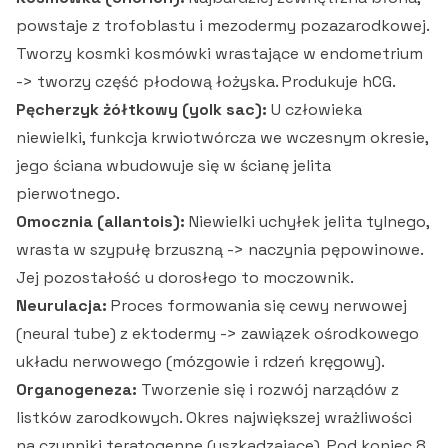
powstaje z trofoblastu i mezodermy pozazarodkowej.
Tworzy kosmki kosmówki wrastające w endometrium
-> tworzy część płodową łożyska. Produkuje hCG.
Pęcherzyk żółtkowy (yolk sac):
U człowieka
niewielki, funkcja krwiotwórcza we wczesnym okresie,
jego ściana wbudowuje się w ścianę jelita
pierwotnego.
Omocznia (allantois):
Niewielki uchyłek jelita tylnego,
wrasta w szypułę brzuszną -> naczynia pępowinowe.
Jej pozostałość u dorosłego to moczownik.
Neurulacja:
Proces formowania się cewy nerwowej
(neural tube) z ektodermy -> zawiązek ośrodkowego
układu nerwowego (mózgowie i rdzeń kręgowy).
Organogeneza:
Tworzenie się i rozwój narządów z
listków zarodkowych. Okres największej wrażliwości
na czynniki teratogenne (uszkadzające). Pod koniec 8.