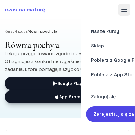
czas na maturę
Nasze kursy
Kursy
/
Fizyka
/
Równia pochyła
Równia pochyła
Sklep
Lekcja przygotowana zgodnie z wymaganiami CKE.
Pobierz z Google P
Otrzymujesz konkretne wyjaśnienia, przykłady i
zadania, które pomagają szybko utrwalić materiał.
Pobierz z App Stor
Google Play
Zaloguj się
App Store
Zarejestruj się z