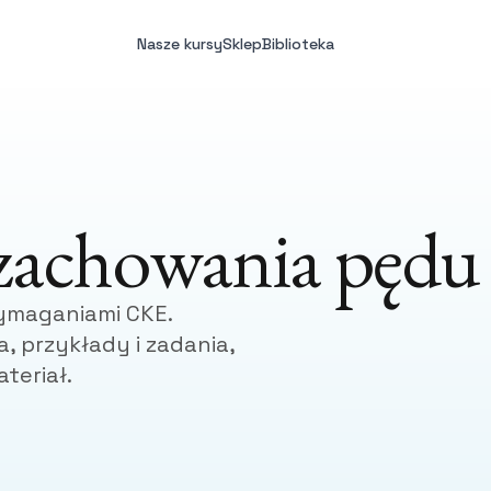
Nasze kursy
Sklep
Biblioteka
 zachowania pędu
ymaganiami CKE.
, przykłady i zadania,
teriał.