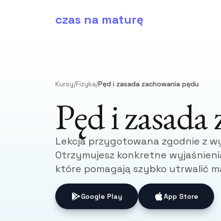
czas na maturę
Kursy
/
Fizyka
/
Pęd i zasada zachowania pędu
Pęd i zasada
Lekcja przygotowana zgodnie z w
Otrzymujesz konkretne wyjaśnienia
które pomagają szybko utrwalić ma
Google Play
App Store