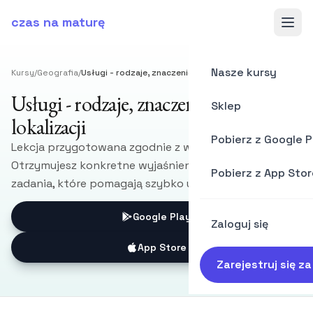
czas na maturę
Nasze kursy
Kursy
/
Geografia
/
Usługi - rodzaje, znaczenie, czynniki lokalizacji
Usługi - rodzaje, znaczenie, czynniki
Sklep
lokalizacji
Pobierz z Google P
Lekcja przygotowana zgodnie z wymaganiami CKE.
Otrzymujesz konkretne wyjaśnienia, przykłady i
Pobierz z App Stor
zadania, które pomagają szybko utrwalić materiał.
Google Play
Zaloguj się
App Store
Zarejestruj się z