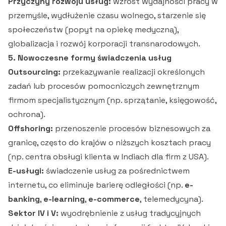
Przyczyny rozwoju usług:
wzrost wydajności pracy w
przemyśle, wydłużenie czasu wolnego, starzenie się
społeczeństw (popyt na opiekę medyczną),
globalizacja i rozwój korporacji transnarodowych.
5. Nowoczesne formy świadczenia usług
Outsourcing:
przekazywanie realizacji określonych
zadań lub procesów pomocniczych zewnętrznym
firmom specjalistycznym (np. sprzątanie, księgowość,
ochrona).
Offshoring:
przenoszenie procesów biznesowych za
granicę, często do krajów o niższych kosztach pracy
(np. centra obsługi klienta w Indiach dla firm z USA).
E-usługi:
świadczenie usług za pośrednictwem
internetu, co eliminuje barierę odległości (np.
e-
banking
,
e-learning
,
e-commerce
, telemedycyna).
Sektor IV i V:
wyodrębnienie z usług tradycyjnych