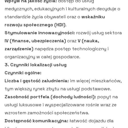
Wpływ na jakość życia:
dostęp do usług
medycznych, edukacyjnych i kulturalnych decyduje o
standardzie życia obywateli oraz o
wskaźniku
rozwoju społecznego (HDI)
.
Stymulowanie innowacyjności:
rozwój usług sektora
IV (finanse, ubezpieczenia)
oraz
V (nauka,
zarządzenie)
napędza postęp technologiczny i
organizacyjny w całej gospodarce.
3. Czynniki lokalizacji usług
Czynniki ogólne:
Liczba i gęstość zaludnienia:
im więcej mieszkańców,
tym większy rynek zbytu na usługi podstawowe.
Zasobność portfela (dochody ludności):
popyt na
usługi luksusowe i wyspecjalizowane rośnie wraz ze
wzrostem zamożności społeczeństwa.
Dostępność komunikacyjna:
łatwość dojazdu dla