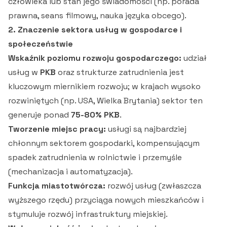
człowieka lub stan jego świadomości (np. porada
prawna, seans filmowy, nauka języka obcego).
2. Znaczenie sektora usług w gospodarce i
społeczeństwie
Wskaźnik poziomu rozwoju gospodarczego:
udział
usług w
PKB
oraz strukturze zatrudnienia jest
kluczowym miernikiem rozwoju; w krajach wysoko
rozwiniętych (np. USA, Wielka Brytania) sektor ten
generuje ponad
75-80% PKB
.
Tworzenie miejsc pracy:
usługi są najbardziej
chłonnym sektorem gospodarki, kompensującym
spadek zatrudnienia w rolnictwie i przemyśle
(mechanizacja i automatyzacja).
Funkcja miastotwórcza:
rozwój usług (zwłaszcza
wyższego rzędu) przyciąga nowych mieszkańców i
stymuluje rozwój infrastruktury miejskiej.