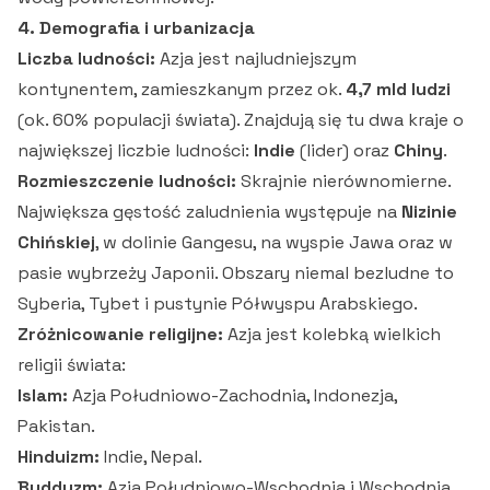
4. Demografia i urbanizacja
Liczba ludności:
Azja jest najludniejszym
kontynentem, zamieszkanym przez ok.
4,7 mld ludzi
(ok. 60% populacji świata). Znajdują się tu dwa kraje o
największej liczbie ludności:
Indie
(lider) oraz
Chiny
.
Rozmieszczenie ludności:
Skrajnie nierównomierne.
Największa gęstość zaludnienia występuje na
Nizinie
Chińskiej
, w dolinie Gangesu, na wyspie Jawa oraz w
pasie wybrzeży Japonii. Obszary niemal bezludne to
Syberia, Tybet i pustynie Półwyspu Arabskiego.
Zróżnicowanie religijne:
Azja jest kolebką wielkich
religii świata:
Islam:
Azja Południowo-Zachodnia, Indonezja,
Pakistan.
Hinduizm:
Indie, Nepal.
Buddyzm:
Azja Południowo-Wschodnia i Wschodnia,