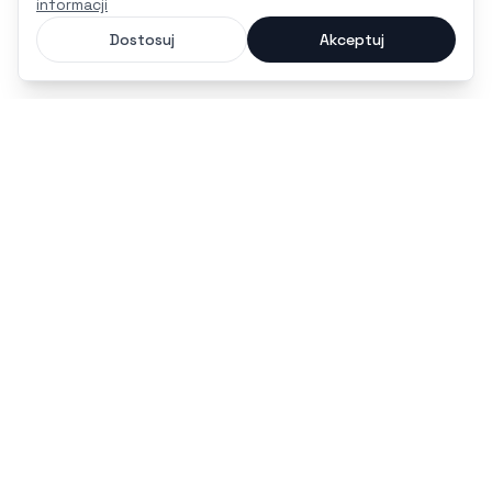
informacji
Dostosuj
Akceptuj
czas na maturę
Nowoczesna platforma i bezpłatna aplikacja mobilna,
stworzona, by pomóc Ci zdać maturę 2027 bez stresu.
potrzebujesz pomocy?
kontakt@czasnamature.pl