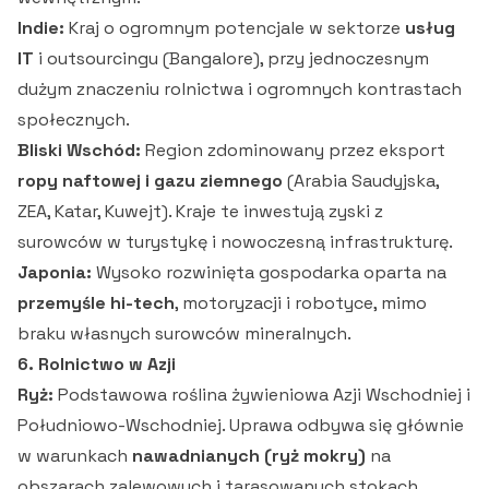
Indie:
Kraj o ogromnym potencjale w sektorze
usług
IT
i outsourcingu (Bangalore), przy jednoczesnym
dużym znaczeniu rolnictwa i ogromnych kontrastach
społecznych.
Bliski Wschód:
Region zdominowany przez eksport
ropy naftowej i gazu ziemnego
(Arabia Saudyjska,
ZEA, Katar, Kuwejt). Kraje te inwestują zyski z
surowców w turystykę i nowoczesną infrastrukturę.
Japonia:
Wysoko rozwinięta gospodarka oparta na
przemyśle hi-tech
, motoryzacji i robotyce, mimo
braku własnych surowców mineralnych.
6. Rolnictwo w Azji
Ryż:
Podstawowa roślina żywieniowa Azji Wschodniej i
Południowo-Wschodniej. Uprawa odbywa się głównie
w warunkach
nawadnianych (ryż mokry)
na
obszarach zalewowych i tarasowanych stokach.