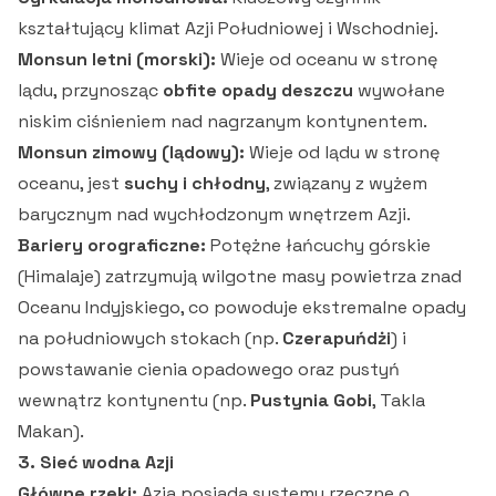
kształtujący klimat Azji Południowej i Wschodniej.
Monsun letni (morski):
Wieje od oceanu w stronę
lądu, przynosząc
obfite opady deszczu
wywołane
niskim ciśnieniem nad nagrzanym kontynentem.
Monsun zimowy (lądowy):
Wieje od lądu w stronę
oceanu, jest
suchy i chłodny
, związany z wyżem
barycznym nad wychłodzonym wnętrzem Azji.
Bariery orograficzne:
Potężne łańcuchy górskie
(Himalaje) zatrzymują wilgotne masy powietrza znad
Oceanu Indyjskiego, co powoduje ekstremalne opady
na południowych stokach (np.
Czerapuńdżi
) i
powstawanie cienia opadowego oraz pustyń
wewnątrz kontynentu (np.
Pustynia Gobi
, Takla
Makan).
3. Sieć wodna Azji
Główne rzeki:
Azja posiada systemy rzeczne o