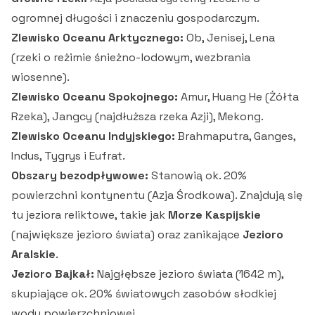
ogromnej długości i znaczeniu gospodarczym.
Zlewisko Oceanu Arktycznego:
Ob, Jenisej, Lena
(rzeki o reżimie śnieżno-lodowym, wezbrania
wiosenne).
Zlewisko Oceanu Spokojnego:
Amur, Huang He (Żółta
Rzeka), Jangcy (najdłuższa rzeka Azji), Mekong.
Zlewisko Oceanu Indyjskiego:
Brahmaputra, Ganges,
Indus, Tygrys i Eufrat.
Obszary bezodpływowe:
Stanowią ok. 20%
powierzchni kontynentu (Azja Środkowa). Znajdują się
tu jeziora reliktowe, takie jak
Morze Kaspijskie
(największe jezioro świata) oraz zanikające
Jezioro
Aralskie
.
Jezioro Bajkał:
Najgłębsze jezioro świata (1642 m),
skupiające ok. 20% światowych zasobów słodkiej
wody powierzchniowej.