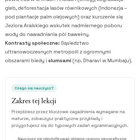
gleb, deforestacja lasów równikowych (Indonezja –
pod plantacje palm olejowych) oraz kurczenie się
Jeziora Aralskiego wskutek nadmiernego poboru
wody do nawadniania pól bawełny.
Kontrasty społeczne:
Sąsiedztwo
ultranowoczesnych metropolii z ogromnymi
obszarami biedy i
slumsami
(np. Dharavi w Mumbaju).
Czego się nauczysz?
Zakres tej lekcji
Przejdziesz przez kluczowe zagadnienia wymagane na
maturze, zobaczysz praktyczne przykłady i
przygotujesz się do typowych zadań egzaminacyjnych.
Nauczysz się identyfikować główne regiony geograficzne