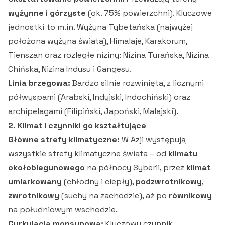
wyżynne i górzyste
(ok. 75% powierzchni). Kluczowe
jednostki to m.in. Wyżyna Tybetańska (najwyżej
położona wyżyna świata), Himalaje, Karakorum,
Tienszan oraz rozległe niziny: Nizina Turańska, Nizina
Chińska, Nizina Indusu i Gangesu.
Linia brzegowa:
Bardzo silnie rozwinięta, z licznymi
półwyspami (Arabski, Indyjski, Indochiński) oraz
archipelagami (Filipiński, Japoński, Malajski).
2. Klimat i czynniki go kształtujące
Główne strefy klimatyczne:
W Azji występują
wszystkie strefy klimatyczne świata – od
klimatu
okołobiegunowego
na północy Syberii, przez
klimat
umiarkowany
(chłodny i ciepły),
podzwrotnikowy
,
zwrotnikowy
(suchy na zachodzie), aż po
równikowy
na południowym wschodzie.
Cyrkulacja monsunowa:
Kluczowy czynnik