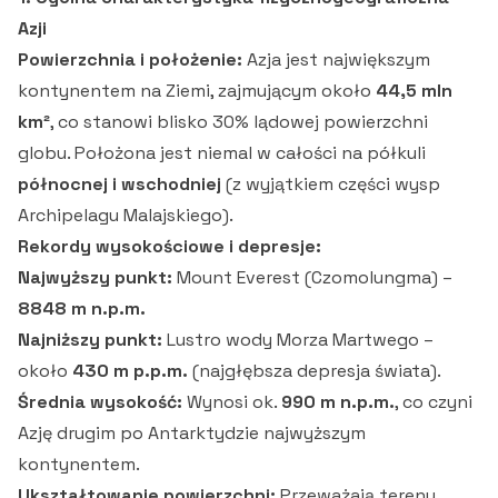
Azji
Powierzchnia i położenie:
Azja jest największym
kontynentem na Ziemi, zajmującym około
44,5 mln
km²
, co stanowi blisko 30% lądowej powierzchni
globu. Położona jest niemal w całości na półkuli
północnej i wschodniej
(z wyjątkiem części wysp
Archipelagu Malajskiego).
Rekordy wysokościowe i depresje:
Najwyższy punkt:
Mount Everest (Czomolungma) –
8848 m n.p.m.
Najniższy punkt:
Lustro wody Morza Martwego –
około
430 m p.p.m.
(najgłębsza depresja świata).
Średnia wysokość:
Wynosi ok.
990 m n.p.m.
, co czyni
Azję drugim po Antarktydzie najwyższym
kontynentem.
Ukształtowanie powierzchni:
Przeważają tereny