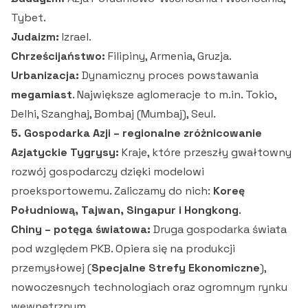
Tybet.
Judaizm:
Izrael.
Chrześcijaństwo:
Filipiny, Armenia, Gruzja.
Urbanizacja:
Dynamiczny proces powstawania
megamiast
. Największe aglomeracje to m.in. Tokio,
Delhi, Szanghaj, Bombaj (Mumbaj), Seul.
5. Gospodarka Azji – regionalne zróżnicowanie
Azjatyckie Tygrysy:
Kraje, które przeszły gwałtowny
rozwój gospodarczy dzięki modelowi
proeksportowemu. Zaliczamy do nich:
Koreę
Południową, Tajwan, Singapur i Hongkong
.
Chiny – potęga światowa:
Druga gospodarka świata
pod względem PKB. Opiera się na produkcji
przemysłowej (
Specjalne Strefy Ekonomiczne
),
nowoczesnych technologiach oraz ogromnym rynku
wewnętrznym.