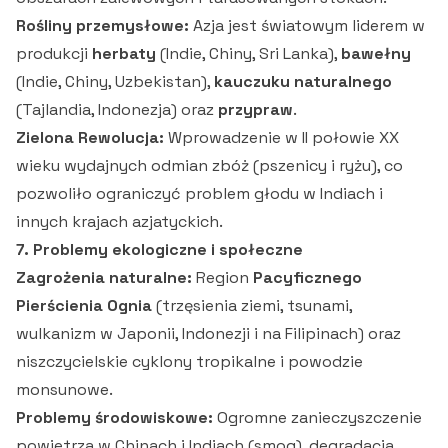
Rośliny przemysłowe:
Azja jest światowym liderem w
produkcji
herbaty
(Indie, Chiny, Sri Lanka),
bawełny
(Indie, Chiny, Uzbekistan),
kauczuku naturalnego
(Tajlandia, Indonezja) oraz
przypraw
.
Zielona Rewolucja:
Wprowadzenie w II połowie XX
wieku wydajnych odmian zbóż (pszenicy i ryżu), co
pozwoliło ograniczyć problem głodu w Indiach i
innych krajach azjatyckich.
7. Problemy ekologiczne i społeczne
Zagrożenia naturalne:
Region
Pacyficznego
Pierścienia Ognia
(trzęsienia ziemi, tsunami,
wulkanizm w Japonii, Indonezji i na Filipinach) oraz
niszczycielskie cyklony tropikalne i powodzie
monsunowe.
Problemy środowiskowe:
Ogromne zanieczyszczenie
powietrza w Chinach i Indiach (smog), degradacja