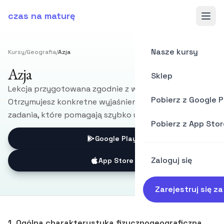
czas na maturę
Nasze kursy
Kursy
/
Geografia
/
Azja
Azja
Sklep
Lekcja przygotowana zgodnie z wymaganiami CKE.
Pobierz z Google P
Otrzymujesz konkretne wyjaśnienia, przykłady i
zadania, które pomagają szybko utrwalić materiał.
Pobierz z App Stor
Google Play
Zaloguj się
App Store
Zarejestruj się z
1. Ogólna charakterystyka fizycznogeograficzna