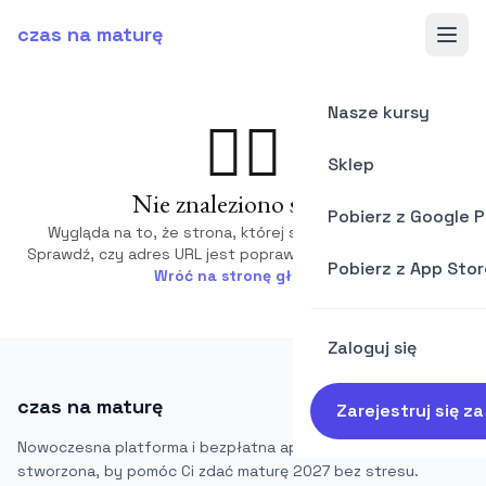
czas na maturę
Nasze kursy
🤷‍♂️
Sklep
Nie znaleziono strony
Pobierz z Google P
Wygląda na to, że strona, której szukasz, nie istnieje.
Sprawdź, czy adres URL jest poprawny i spróbuj ponownie.
Pobierz z App Stor
Wróć na stronę główną
Zaloguj się
czas na maturę
Zarejestruj się z
Nowoczesna platforma i bezpłatna aplikacja mobilna,
stworzona, by pomóc Ci zdać maturę 2027 bez stresu.