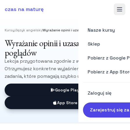
czas na maturę
Nasze kursy
Kursy
/
Język angielski
/
Wyrażanie opinii i uzasadnianie poglądów
Wyrażanie opinii i uzasadnianie
Sklep
poglądów
Pobierz z Google P
Lekcja przygotowana zgodnie z wymaganiami CKE.
Otrzymujesz konkretne wyjaśnienia, przykłady i
Pobierz z App Stor
zadania, które pomagają szybko utrwalić materiał.
Google Play
Zaloguj się
App Store
Zarejestruj się z