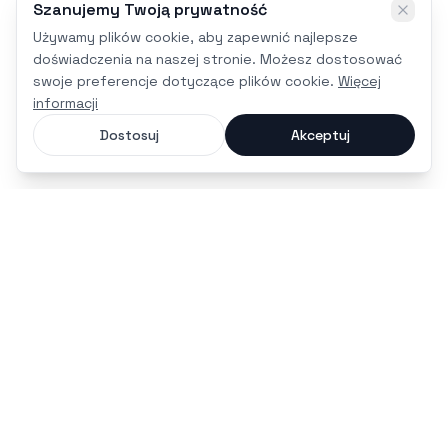
Szanujemy Twoją prywatność
Używamy plików cookie, aby zapewnić najlepsze
doświadczenia na naszej stronie. Możesz dostosować
swoje preferencje dotyczące plików cookie.
Więcej
informacji
Dostosuj
Akceptuj
czas na maturę
Nowoczesna platforma i bezpłatna aplikacja mobilna,
stworzona, by pomóc Ci zdać maturę 2027 bez stresu.