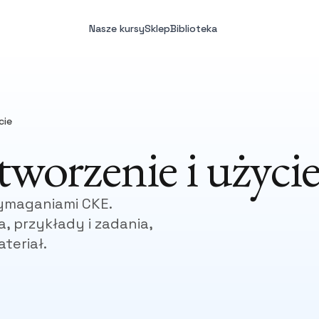
Nasze kursy
Sklep
Biblioteka
cie
tworzenie i użyci
ymaganiami CKE.
, przykłady i zadania,
teriał.