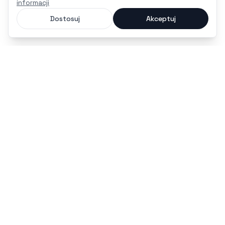
informacji
Dostosuj
Akceptuj
czas na maturę
Nowoczesna platforma i bezpłatna aplikacja mobilna,
stworzona, by pomóc Ci zdać maturę 2027 bez stresu.
potrzebujesz pomocy?
kontakt@czasnamature.pl