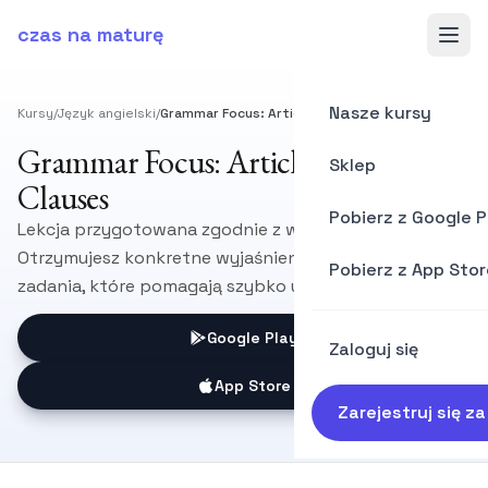
czas na maturę
Nasze kursy
Kursy
/
Język angielski
/
Grammar Focus: Articles & Relative Clauses
Grammar Focus: Articles & Relative
Sklep
Clauses
Pobierz z Google P
Lekcja przygotowana zgodnie z wymaganiami CKE.
Otrzymujesz konkretne wyjaśnienia, przykłady i
Pobierz z App Stor
zadania, które pomagają szybko utrwalić materiał.
Google Play
Zaloguj się
App Store
Zarejestruj się z