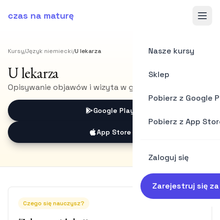
czas na maturę
Nasze kursy
Kursy
/
Język niemiecki
/
U lekarza
U lekarza
Sklep
Opisywanie objawów i wizyta w gabinecie.
Pobierz z Google P
Google Play
Pobierz z App Stor
App Store
Zaloguj się
Zarejestruj się z
Czego się nauczysz?